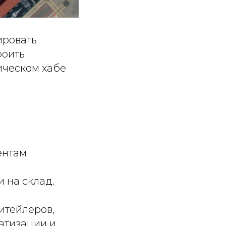
ировать
роить
ическом хабе
ентам
 на склад.
ритейлеров,
матизации и