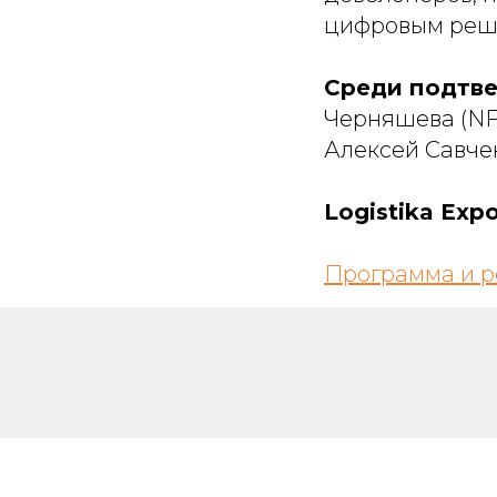
цифровым реш
Среди подтв
Черняшева (NF 
Алексей Савчен
Logistika Exp
Программа и р