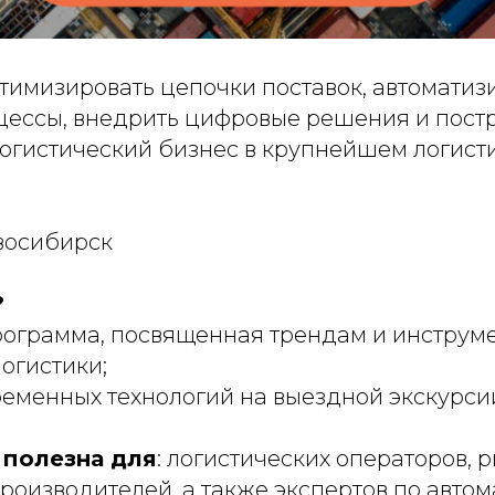
птимизировать цепочки поставок, автоматиз
цессы, внедрить цифровые решения и пост
огистический бизнес в крупнейшем логист
овосибирск
?
рограмма, посвященная трендам и инструм
огистики;
еменных технологий на выездной экскурсии
полезна для
: логистических операторов, 
роизводителей, а также экспертов по авто