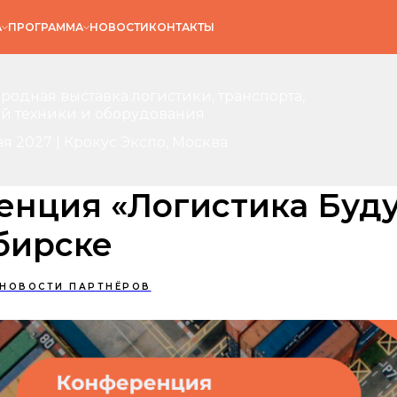
А
ПРОГРАММА
НОВОСТИ
КОНТАКТЫ
одная выставка логистики, транспорта,
й техники и оборудования
ая 2027 | Крокус Экспо, Москва
енция «Логистика Буду
бирске
НОВОСТИ ПАРТНЁРОВ