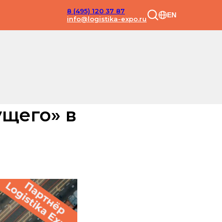
8 (495) 120 37 87
EN
info@logistika-expo.ru
щего» в