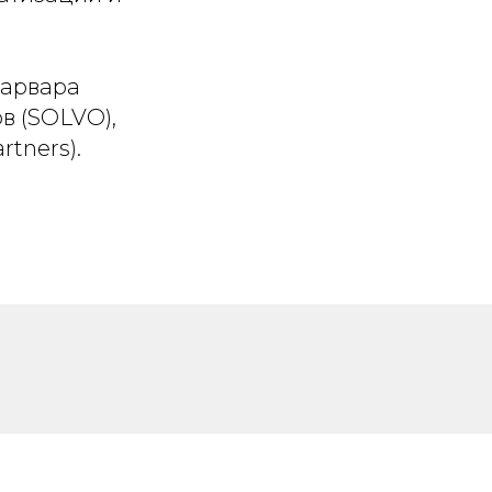
Варвара
в (SOLVO),
tners).