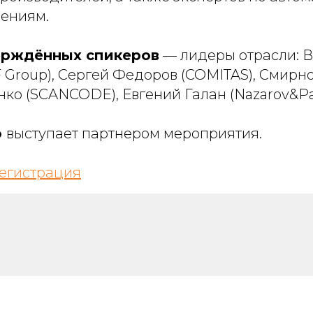
ениям.
ерждённых спикеров
— лидеры отрасли: 
Group), Сергей Федоров (COMITAS), Смирно
ко (SCANCODE), Евгений Галан (Nazarov&Par
o
выступает партнером мероприятия.
егистрация