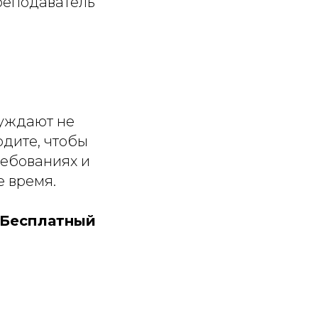
реподаватель
суждают не
одите, чтобы
ребованиях и
е время.
. Бесплатный