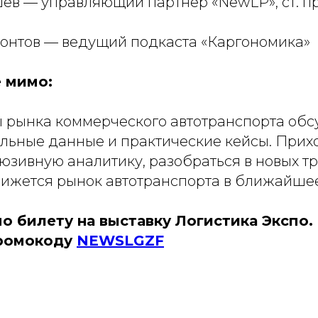
ев — управляющий партнер «NewLP», ст. п
нтов — ведущий подкаста «Каргономика»
 мимо:
ы рынка коммерческого автотранспорта об
альные данные и практические кейсы. Прих
юзивную аналитику, разобраться в новых т
движется рынок автотранспорта в ближайше
по билету на выставку Логистика Экспо
промокоду
NEWSLGZF