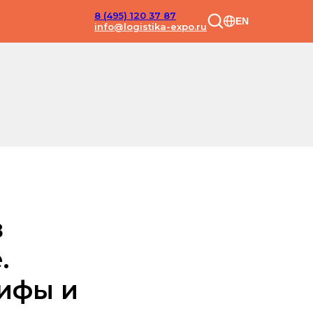
8 (495) 120 37 87
EN
info@logistika-expo.ru
в
.
Мифы и