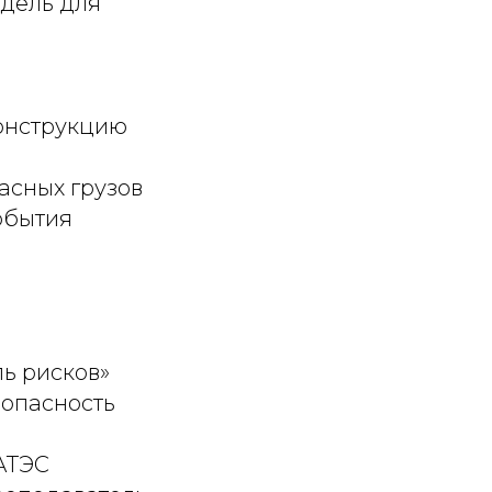
дель для
конструкцию
асных грузов
обытия
ь рисков»
зопасность
АТЭС