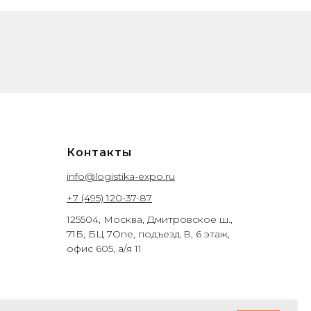
Контакты
info@logistika-expo.ru
+7 (495) 120-37-87
125504, Москва, Дмитровское ш.,
71Б, БЦ 7One, подъезд В, 6 этаж,
офис 605, а/я 11