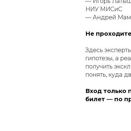
— Игорь Латыш
НИУ МИСиС
— Андрей Мамо
Не проходите
Здесь эксперт
гипотезы, а ре
получить экскл
понять, куда 
Вход только 
билет — по 