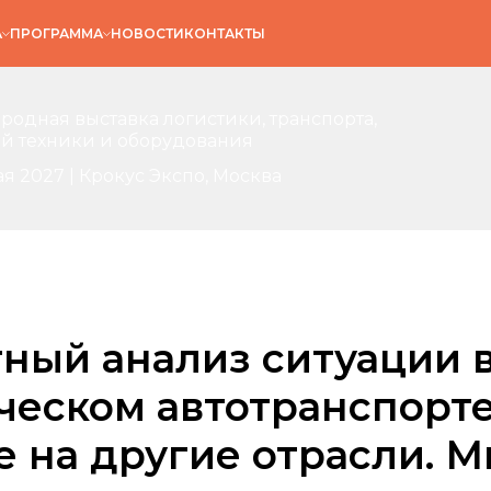
А
ПРОГРАММА
НОВОСТИ
КОНТАКТЫ
одная выставка логистики, транспорта,
й техники и оборудования
ая 2027 | Крокус Экспо, Москва
ный анализ ситуации 
еском автотранспорте
 на другие отрасли. 