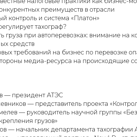
естные налоговые практики как бизнес-мо
онкурентных преимуществ в отрасли
й контроль и система «Платон»
 регулирует тахограф?
ь груза при автоперевозках: внимание на 
ых средств
вых требований на бизнес по перевозке оп
стороны медиа-ресурса на происходящие с
в — президент АТЭС
евников — представитель проекта «Контрол
елев — руководитель научной группы «Бе
крепления грузов»
ов — начальник департамента тахографии 