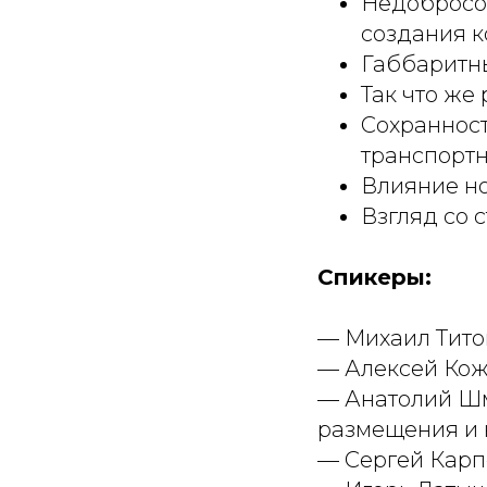
Недобросов
создания к
Габбаритны
Так что же
Сохранност
транспортн
Влияние но
Взгляд со 
Спикеры:
— Михаил Тито
— Алексей Кож
— Анатолий Шм
размещения и 
— Сергей Карп