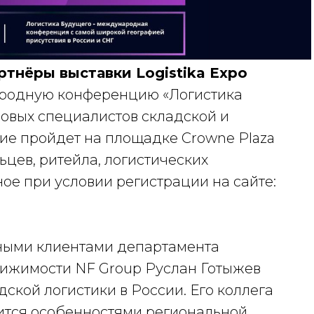
ртнёры выставки Logistika Expo
родную конференцию «Логистика
повых специалистов складской и
ие пройдет на площадке Crowne Plaza
ьцев, ритейла, логистических
ое при условии регистрации на сайте:
вными клиентами департамента
вижимости NF Group Руслан Готыжев
ской логистики в России. Его коллега
ится особенностями региональной