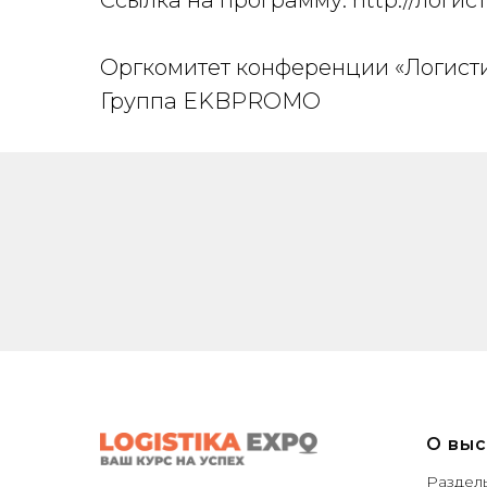
Ссылка на программу: http://логис
Оргкомитет конференции «Логист
Группа EKBPROMO
О выс
Раздел