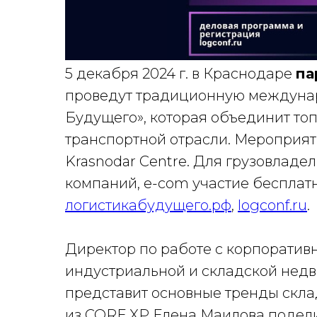
5 декабря 2024 г. в Краснодаре
па
проведут традиционную междуна
Будущего», которая объединит то
транспортной отрасли. Мероприят
Krasnodar Centre. Для грузовладел
компаний, e-com участие бесплатн
логистикабудущего.рф
,
logconf.ru
.
Директор по работе с корпорати
индустриальной и складской нед
представит основные тренды склад
из CORE.XP Елена Маилова подел