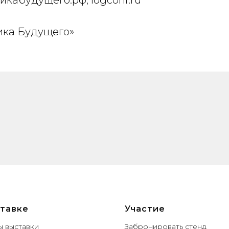
тикабудущего.рф, logconf.ru
ика Будущего»
тавке
Участие
ы выставки
Забронировать стенд