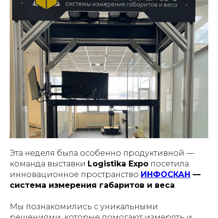
Эта неделя была особенно продуктивной —
команда выставки
Logistika Expo
посетила
инновационное пространство
ИНФОСКАН
—
система измерения габаритов и веса
.
Мы познакомились с уникальными
решениями, которые помогают измерять и