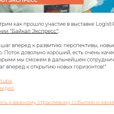
рим как прошло участие в выставке Logisti
нии
"Байкал Экспресс"
:
о шаг вперед к развитию: перспективы, новы
. Поток довольно хороший, есть очень кач
оторыми мы сможем в дальнейшем сотруднич
г вперед к открытию новых горизонтов!"
tube
видео
сь к важному отраслевому событию и зан