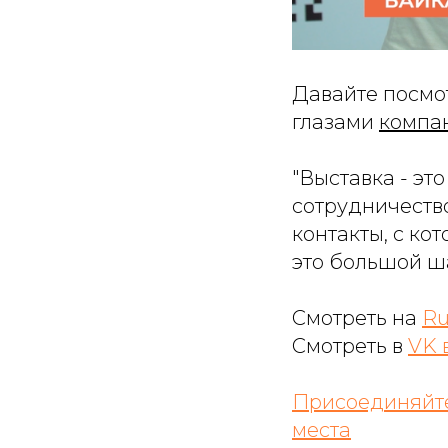
Давайте посмот
глаза
ми
компа
"Выставка - эт
сотрудничество
контакты, с к
это большой ша
Смотреть на
Ru
Смотреть в
VK 
Присоединяйте
места