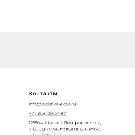
Контакты
info@logistika-expo.ru
+7 (495) 120-37-87
125504, Москва, Дмитровское ш.,
71Б, БЦ 7One, подъезд В, 6 этаж,