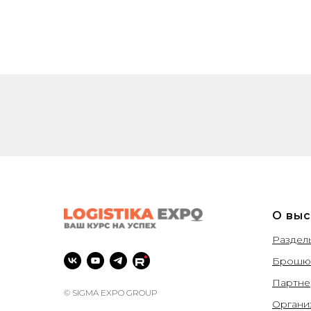
О выс
Раздел
Брошюр
Партн
© SIGMA EXPO GROUP
Органи