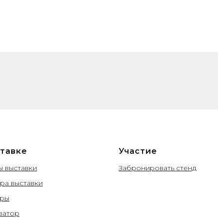
тавке
Участие
ы выставки
Забронировать стенд
а выставки
еры
затор